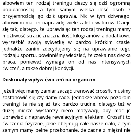
albowiem ten rodzaj treningu cieszy się dziś ogromną
popularnością, a tym samym wielka ilość osób z
przyjemnością go dziś uprawia. Nic w tym dziwnego,
albowiem ma on naprawdę wiele zalet i walorów. Dzieje
się tak, dlatego, że uprawiając ten rodzaj treningu mamy
możliwość stracić znaczną ilość kilogramów, a dodatkowo
wyrzeźbić swoją sylwetkę w bardzo krótkim czasie.
Jednakże zanim zdecydujemy się na uprawianie tego
rodzaju sportu, powinniśmy wiedzieć, że czeka nas ciężka
praca, ponieważ wymaga on od nas intensywnych
ćwiczeń, a także dobrej kondycji.
Doskonały wpływ ćwiczeń na organizm
Jeżeli więc mamy zamiar zacząć trenować crossfit musimy
zastanowić się czy damy rade. Jednakże wbrew pozorom
treningi te nie są aż tak bardzo trudne, dlatego też w
dużej mierze wystarczy nieco motywacji, aby móc je
uprawiać z naprawdę rewelacyjnymi efektami. Crossfit to
ćwiczenia fizyczne, jakie obejmują całe nasze ciało, a tym
samym mamy pełne przekonanie, że żadne z mięśni nie