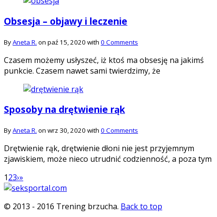
Obsesja – objawy i leczenie
By
Aneta R.
on paź 15, 2020 with
0 Comments
Czasem możemy usłyszeć, iż ktoś ma obsesję na jakimś
punkcie. Czasem nawet sami twierdzimy, że
Sposoby na drętwienie rąk
By
Aneta R.
on wrz 30, 2020 with
0 Comments
Drętwienie rąk, drętwienie dłoni nie jest przyjemnym
zjawiskiem, może nieco utrudnić codzienność, a poza tym
1
2
3
›
»
© 2013 - 2016 Trening brzucha.
Back to top