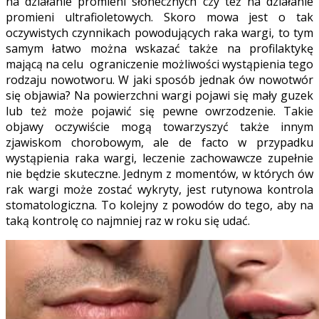
na działanie promieni słonecznych czy też na działanie
promieni ultrafioletowych. Skoro mowa jest o tak
oczywistych czynnikach powodujących raka wargi, to tym
samym łatwo można wskazać także na profilaktykę
mającą na celu ograniczenie możliwości wystąpienia tego
rodzaju nowotworu. W jaki sposób jednak ów nowotwór
się objawia? Na powierzchni wargi pojawi się mały guzek
lub też może pojawić się pewne owrzodzenie. Takie
objawy oczywiście mogą towarzyszyć także innym
zjawiskom chorobowym, ale de facto w przypadku
wystąpienia raka wargi, leczenie zachowawcze zupełnie
nie będzie skuteczne. Jednym z momentów, w których ów
rak wargi może zostać wykryty, jest rutynowa kontrola
stomatologiczna. To kolejny z powodów do tego, aby na
taką kontrolę co najmniej raz w roku się udać.