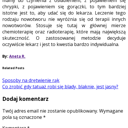
mamy do czynienia z osłabieniem, z pojawieniem się
chrypki, z pojawieniem się gorączki, to tym bardziej
istotne jest to, aby udać się do lekarza. Leczenie tego
rodzaju nowotworu nie wyróżnia się od terapii innych
nowotworów. Stosuje się tutaj w głównej mierze
chemioterapię oraz radioterapię, które mają największą
skuteczność. O zastosowanej metodzie decyduje
oczywiście lekarz i jest to kwestia bardzo indywidualna.
By:
Aneta R.
Related Posts
Sposoby na drętwienie rąk
Co zrobić gdy tatuaż robi się blady, blaknie, jest jasny?
Dodaj komentarz
Twój adres email nie zostanie opublikowany.
Wymagane
pola są oznaczone
*
Komentarz
*