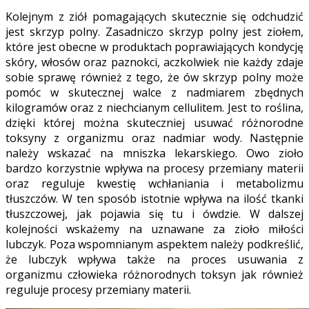
Kolejnym z ziół pomagających skutecznie się odchudzić
jest skrzyp polny. Zasadniczo skrzyp polny jest ziołem,
które jest obecne w produktach poprawiających kondycję
skóry, włosów oraz paznokci, aczkolwiek nie każdy zdaje
sobie sprawę również z tego, że ów skrzyp polny może
pomóc w skutecznej walce z nadmiarem zbędnych
kilogramów oraz z niechcianym cellulitem. Jest to roślina,
dzięki której można skuteczniej usuwać różnorodne
toksyny z organizmu oraz nadmiar wody. Następnie
należy wskazać na mniszka lekarskiego. Owo zioło
bardzo korzystnie wpływa na procesy przemiany materii
oraz reguluje kwestię wchłaniania i metabolizmu
tłuszczów. W ten sposób istotnie wpływa na ilość tkanki
tłuszczowej, jak pojawia się tu i ówdzie. W dalszej
kolejności wskażemy na uznawane za zioło miłości
lubczyk. Poza wspomnianym aspektem należy podkreślić,
że lubczyk wpływa także na proces usuwania z
organizmu człowieka różnorodnych toksyn jak również
reguluje procesy przemiany materii.