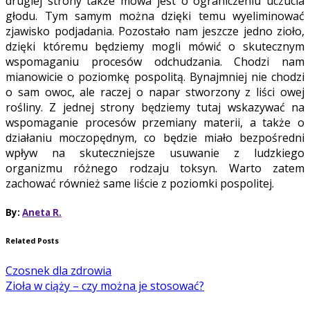
drugiej strony także mowa jest o ograniczeniu uczucia
głodu. Tym samym można dzięki temu wyeliminować
zjawisko podjadania. Pozostało nam jeszcze jedno zioło,
dzięki któremu będziemy mogli mówić o skutecznym
wspomaganiu procesów odchudzania. Chodzi nam
mianowicie o poziomkę pospolitą. Bynajmniej nie chodzi
o sam owoc, ale raczej o napar stworzony z liści owej
rośliny. Z jednej strony będziemy tutaj wskazywać na
wspomaganie procesów przemiany materii, a także o
działaniu moczopędnym, co będzie miało bezpośredni
wpływ na skuteczniejsze usuwanie z ludzkiego
organizmu różnego rodzaju toksyn. Warto zatem
zachować również same liście z poziomki pospolitej.
By:
Aneta R.
Related Posts
Czosnek dla zdrowia
Zioła w ciąży – czy można je stosować?