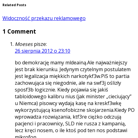
Related Posts
Widoczność przekazu reklamowego
1 Comment
Moeses
pisze:
26 sierpnia 2012 o 23:10
bo demokrację mamy mldeainą.Ale najważniejszy
jest brak kierunku. Jedynym czytelnym postulatem
jest legalizacja miękkich narkotykf3w.PiS to partia
zachowująca się niegodnie, ale na swf3j oślizły
sposf3b logicznie. Kiedy pojawia się jakiś
tabloidowego kalibru nius (jak minister „cieciujący”
u Niemca) pisowcy wydają kasę na kreskf3wkę
wykorzystującą ksenofobiczne skojarzenia.Kiedy PO
wprowadza rozwiązania, ktf3re ciężko odczują
pacjenci i pracownicy, SLD nie rusza z kampanią,
lecz kręci nosem, o ile ktoś pod ten nos podstawi
mikrofon.