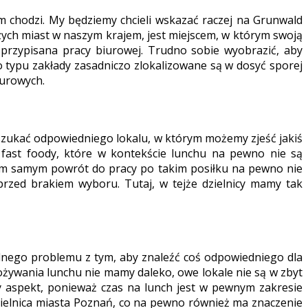
 chodzi. My będziemy chcieli wskazać raczej na Grunwald
szych miast w naszym krajem, jest miejscem, w którym swoją
 przypisana pracy biurowej. Trudno sobie wyobrazić, aby
o typu zakłady zasadniczo zlokalizowane są w dosyć sporej
iurowych.
poszukać odpowiedniego lokalu, w którym możemy zjeść jakiś
fast foody, które w kontekście lunchu na pewno nie są
 tym samym powrót do pracy po takim posiłku na pewno nie
przed brakiem wyboru. Tutaj, w tejże dzielnicy mamy tak
adnego problemu z tym, aby znaleźć coś odpowiedniego dla
ożywania lunchu nie mamy daleko, owe lokale nie są w zbyt
y aspekt, ponieważ czas na lunch jest w pewnym zakresie
dzielnica miasta Poznań, co na pewno również ma znaczenie