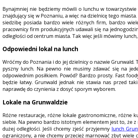
Bynajmniej nie będziemy mówili o lunchu w towarzystwie 
znajdujący się w Poznaniu, a więc na dzielnicę tego miast
siedzibę posiada bardzo wiele różnych firm, bardzo wiel
pracownicy firm produkcyjnych udawali się na jednogodzin
odległości od centrum miasta. Tak więc jeśli mówimy lunc
Odpowiedni lokal na lunch
Wróćmy do Poznania i do jej dzielnicy o nazwie Grunwald. 
pyszny lunch. Na pewno nie musimy zdawać się na jede
odpowiednim posiłkiem. Powód? Bardzo prosty. Fast foody
będzie łatwy. Grunwald jednak nie stawia nas przed tak
naprawdę do czynienia z dosyć sporym wyborem.
Lokale na Grunwaldzie
Różne restauracje, różne lokale gastronomiczne, różne k
siebie. Na pewno bardzo istotnym elementem jest to, że z
dużej odległości. Jeśli chcemy zjeść przyjemny
lunch Grun
ograniczony, a nie chcemy przecież marnować zbyt wiele c