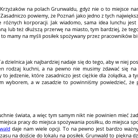
Krzyżaków na polach Grunwaldu, gdyż nie o to miejsce nam
a. Zasadniczo powiemy, że Poznań jako jedno z tych najwięk
e różnych korporacji. Jak wiadomo, sama idea lunchu jest
ną lub też dłuższą przerwę na miasto, tym bardziej, że teg
h, to mamy na myśli posiłek spożywany przez pracowników b
Ta dzielnica jak najbardziej nadaje się do tego, aby w niej 
n rodzaj kuchni, a na pewno nie musimy zdawać się na 
 to jedzenie, które zasadniczo jest ciężkie dla żołądka, a
im wyborem, a w zasadzie to powinniśmy powiedzieć, że 
uchnie świata, a więc tym samym nikt nie powinien mieć ż
 miejsca pracy do miejsca spożywania posiłku, do miejsca sp
wald
daje nam wiele opcji. To na pewno jest bardzo ważn
zasu na dojście do lokalu na posiłek. Grunwald to piękna 