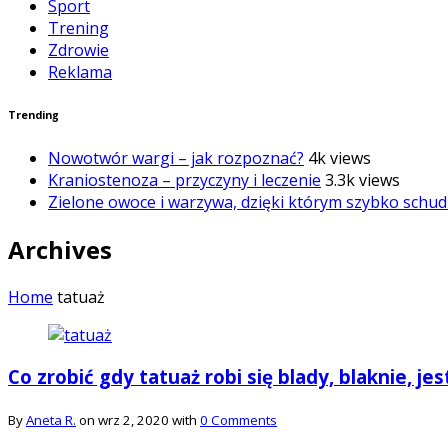
Sport
Trening
Zdrowie
Reklama
Trending
Nowotwór wargi – jak rozpoznać?
4k views
Kraniostenoza – przyczyny i leczenie
3.3k views
Zielone owoce i warzywa, dzięki którym szybko schud
Archives
Home
tatuaż
Co zrobić gdy tatuaż robi się blady, blaknie, jes
By
Aneta R.
on wrz 2, 2020 with
0 Comments