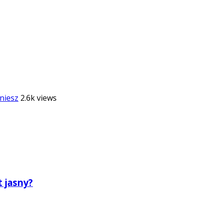
niesz
2.6k views
t jasny?