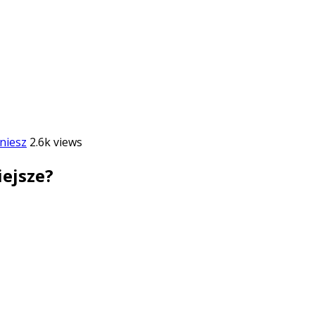
niesz
2.6k views
iejsze?