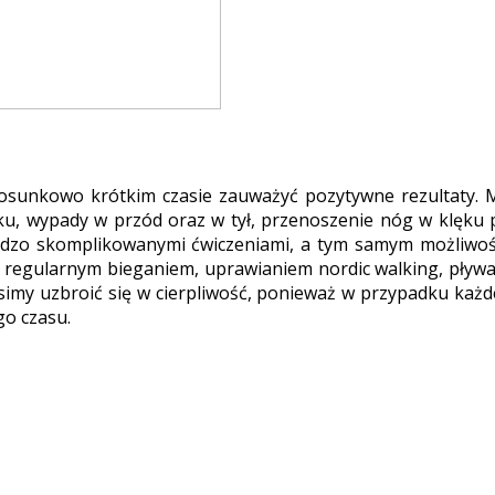
unkowo krótkim czasie zauważyć pozytywne rezultaty. Mow
oku, wypady w przód oraz w tył, przenoszenie nóg w klę
bardzo skomplikowanymi ćwiczeniami, a tym samym możliwoś
 regularnym bieganiem, uprawianiem nordic walking, pływ
usimy uzbroić się w cierpliwość, ponieważ w przypadku każ
go czasu.