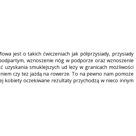
a jest o takich ćwiczeniach jak półprzysiady, przysiady
ku podpartym, wznoszenie nóg w podporze oraz wznoszenie
ć uzyskania smuklejszych ud leży w granicach możliwości
aniem czy też jazdą na rowerze. To na pewno nam pomoże
dej kobiety oczekiwane rezultaty przychodzą w nieco innym