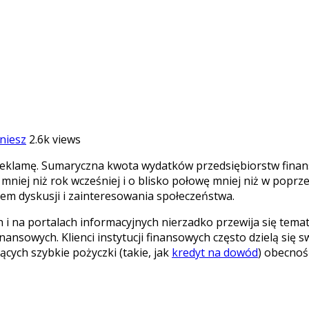
niesz
2.6k views
 reklamę. Sumaryczna kwota wydatków przedsiębiorstw fina
mniej niż rok wcześniej i o blisko połowę mniej niż w pop
mem dyskusji i zainteresowania społeczeństwa.
 i na portalach informacyjnych nierzadko przewija się temat
 finansowych. Klienci instytucji finansowych często dzielą si
cych szybkie pożyczki (takie, jak
kredyt na dowód
) obecnoś