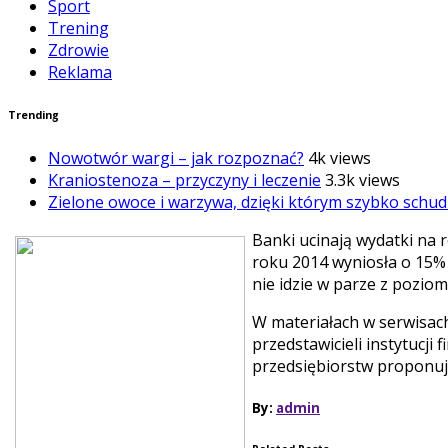
Sport
Trening
Zdrowie
Reklama
Trending
Nowotwór wargi – jak rozpoznać?
4k views
Kraniostenoza – przyczyny i leczenie
3.3k views
Zielone owoce i warzywa, dzięki którym szybko schud
Banki ucinają wydatki na
roku 2014 wyniosła o 15% 
nie idzie w parze z pozio
W materiałach w serwisach
przedstawicieli instytucji
przedsiębiorstw proponują
By:
admin