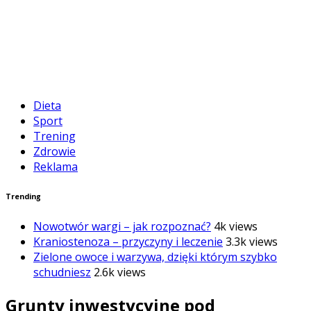
Dieta
Sport
Trening
Zdrowie
Reklama
Trending
Nowotwór wargi – jak rozpoznać?
4k views
Kraniostenoza – przyczyny i leczenie
3.3k views
Zielone owoce i warzywa, dzięki którym szybko
schudniesz
2.6k views
Grunty inwestycyjne pod