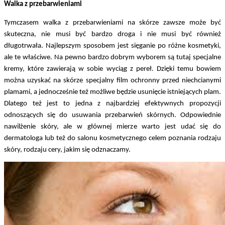
Walka z przebarwieniami
Tymczasem walka z przebarwieniami na skórze zawsze może być
skuteczna, nie musi być bardzo droga i nie musi być również
długotrwała. Najlepszym sposobem jest sięganie po różne kosmetyki,
ale te właściwe. Na pewno bardzo dobrym wyborem są tutaj specjalne
kremy, które zawierają w sobie wyciąg z pereł. Dzięki temu bowiem
można uzyskać na skórze specjalny film ochronny przed niechcianymi
plamami, a jednocześnie też możliwe będzie usunięcie istniejących plam.
Dlatego też jest to jedna z najbardziej efektywnych propozycji
odnoszących się do usuwania przebarwień skórnych. Odpowiednie
nawilżenie skóry, ale w głównej mierze warto jest udać się do
dermatologa lub też do salonu kosmetycznego celem poznania rodzaju
skóry, rodzaju cery, jakim się odznaczamy.