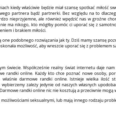
iach kiedy właściwie będzie miał szansę spotkać miłość swe
wego partnera bądź partnerki. Bez względu na to dlaczego
ardzo nieprzyjemne, ale również wpędzić nas w groźne chor
 nie ma nikogo, kto mógłby pomóc ci uporać się z samotnoś
eniem i brakiem miłości.
ją one podobnego rozwiązania jak ty. Dziś mamy szansę pozn
doskonała możliwość, aby wreszcie uporać się z problemem s
ym świecie. Współcześnie realny świat internetu daje nam 
owe randki online. Każdy kto chce poznać nowe osoby, po
łaśnie darmowe randki online. Istnieje wielka ilość s
h wybierzemy zależy jedynie od naszych własnych upodoba
. Darmowe randki online nic nie kosztują a przeciwnie mogą
 możliwościami seksualnymi, lub mają innego rodzaju prob