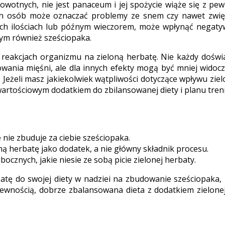
rowotnych, nie jest panaceum i jej spożycie wiąże się z pe
ych osób może oznaczać problemy ze snem czy nawet zwięk
ych ilościach lub późnym wieczorem, może wpłynąć negatyw
ym również sześciopaka.
eakcjach organizmu na zieloną herbatę. Nie każdy doświad
ania mięśni, ale dla innych efekty mogą być mniej widocz
żeli masz jakiekolwiek wątpliwości dotyczące wpływu zielo
wartościowym dodatkiem do zbilansowanej diety i planu treni
nie zbuduje za ciebie sześciopaka.
loną herbatę jako dodatek, a nie główny składnik procesu.
cznych, jakie niesie ze sobą picie zielonej herbaty.
batę do swojej diety w nadziei na zbudowanie sześciopaka, 
e z pewnością, dobrze zbalansowana dieta z dodatkiem zielo