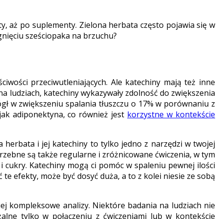
, aż po suplementy. Zielona herbata często pojawia się w
gnięciu sześciopaka na brzuchu?
iwości przeciwutleniających. Ale katechiny mają też inne
 na ludziach, katechiny wykazywały zdolność do zwiększenia
ógł w zwiększeniu spalania tłuszczu o 17% w porównaniu z
jak adiponektyna, co również jest
korzystne w kontekście
 herbata i jej katechiny to tylko jedno z narzędzi w twojej
rzebne są także regularne i zróżnicowane ćwiczenia, w tym
 cukry. Katechiny mogą ci pomóc w spaleniu pewnej ilości
ć te efekty, może być dosyć duża, a to z kolei niesie ze sobą
iej kompleksowe analizy. Niektóre badania na ludziach nie
alne tylko w połączeniu z ćwiczeniami lub w kontekście