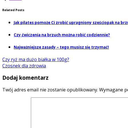
Related Posts
Jak pilates pomoże Ci zrobić upragniony sześciopak na br
Czy ćwiczenia na brzuch można robić codziennie?
Najważniejsze zasady – tego musisz się trzymać!
Czy ryż ma dużo białka w 100g?
Czosnek dla zdrowia
Dodaj komentarz
Twój adres email nie zostanie opublikowany.
Wymagane po