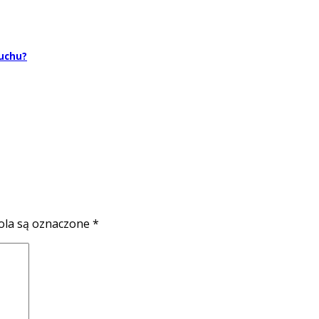
zuchu?
la są oznaczone
*