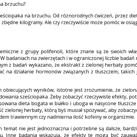
ciopaka na brzuchu. Od różnorodnych ćwiczeń, przez diety
 zbędne kilogramy. Ale czy rzeczywiście może pomóc w osią
emiczne z grupy polifenoli, które znane są ze swoich właśc
. W badaniach na zwierzętach i w ograniczonej liczbie badań
dnym z badań wykazano, że ekstrakt z zielonej herbaty pom
ać na działanie hormonów związanych z tłuszczem, takich 
 obiecujących wyników, istotne jest zrozumienie, że zielona
udowania sześciopaka. Żeby zobaczyć rzeczywiste efekty, pot
sowana dieta bogata w białko i uboga w nasycone tłuszcze i
lość zielonej herbaty, którą byś musiał spożywać, aby zobaczy
ładem trawiennym czy nadmierna ilość kofeiny w organizmie.
n temat nie jest jednoznaczna i potrzebne są dalsze, bardz
zu. Inne badania wskazują, że efekty te mogą być zauważ