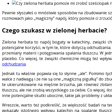
Pewnie słyszałeś o mnóstwie sposobów na zbudowanie sześ
rozmowach jako „magiczny” napój, który pomoże ci zrzucić
Czego szukasz w zielonej herbacie?
Zielona herbata to napój bogaty w katechiny, związki ch
potencjalne korzyści, w tym te, które dotyczą odchudzania
przemiany materii i potęgowania spalania tłuszczu. W je
placebo. Co więcej, te związki chemiczne mogą też wpływ
odchudzania
.
Jednak tu właśnie pojawia się to słynne „ale”. Pomimo tych
walce z nadwagą i że nie są one „magiczną pigułką” do zb
te ukierunkowane na mięśnie brzucha, jak również zbilan
tłuszczu, ale nie zrobią wszystkiego za ciebie. Co więcej, i
inne potencjalne skutki uboczne, takie jak problemy z uk
Wreszcie, warto też podkreślić, że większość badań na te
wykazały istotnego wpływu katechin na spalanie tłuszc