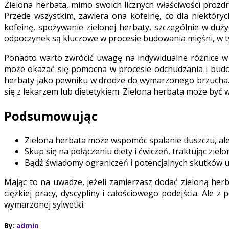
Zielona herbata, mimo swoich licznych właściwości prozd
Przede wszystkim, zawiera ona kofeinę, co dla niektór
kofeinę, spożywanie zielonej herbaty, szczególnie w duż
odpoczynek są kluczowe w procesie budowania mięśni, w t
Ponadto warto zwrócić uwagę na indywidualne różnice w r
może okazać się pomocna w procesie odchudzania i budow
herbaty jako pewniku w drodze do wymarzonego brzucha. Je
się z lekarzem lub dietetykiem. Zielona herbata może być 
Podsumowując
Zielona herbata może wspomóc spalanie tłuszczu, ale 
Skup się na połączeniu diety i ćwiczeń, traktując zie
Bądź świadomy ograniczeń i potencjalnych skutków ubo
Mając to na uwadze, jeżeli zamierzasz dodać zieloną her
ciężkiej pracy, dyscypliny i całościowego podejścia. Al
wymarzonej sylwetki.
By:
admin