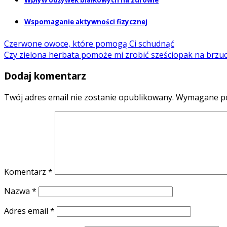
Wpływ odżywek białkowych na zdrowie
Wspomaganie aktywności fizycznej
Czerwone owoce, które pomogą Ci schudnąć
Czy zielona herbata pomoże mi zrobić sześciopak na brzu
Dodaj komentarz
Twój adres email nie zostanie opublikowany.
Wymagane po
Komentarz
*
Nazwa
*
Adres email
*