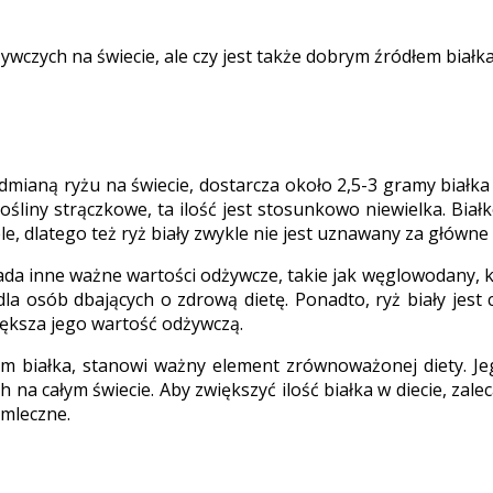
wczych na świecie, ale czy jest także dobrym źródłem białka
 odmianą ryżu na świecie, dostarcza około 2,5-3 gramy bia
rośliny strączkowe, ta ilość jest stosunkowo niewielka. Bi
e, dlatego też ryż biały zwykle nie jest uznawany za główne
ada inne ważne wartości odżywcze, takie jak węglowodany, kt
dla osób dbających o zdrową dietę. Ponadto, ryż biały je
iększa jego wartość odżywczą.
łem białka, stanowi ważny element zrównoważonej diety. J
na całym świecie. Aby zwiększyć ilość białka w diecie, zalec
 mleczne.