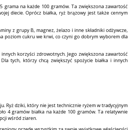
-3,5 grama na każde 100 gramów. Ta zwiększona zawartość
ojej diecie. Oprócz białka, ryż brązowy jest także cennym
aminy z grupy B, magnez, żelazo i inne składniki odżywcze,
a poziom cukru we krwi, co czyni go dobrym wyborem dla
eg innych korzyści zdrowotnych. Jego zwiększona zawartość
la tych, którzy chcą zwiększyć spożycie białka i innych
u. Ryż dziki, który nie jest technicznie ryżem w tradycyjnym
koło 4 gramów białka na każde 100 gramów. Ta relatywnie
cji wśród ziaren.
t ceniony przede wszystkim za swoje wyjątkowe właściwości