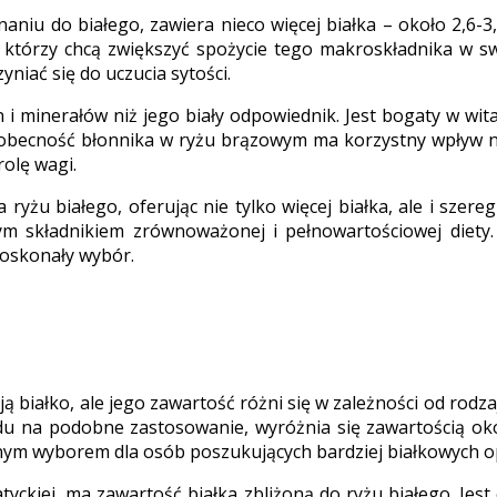
niu do białego, zawiera nieco więcej białka – około 2,6
h, którzy chcą zwiększyć spożycie tego makroskładnika w sw
niać się do uczucia sytości.
 i minerałów niż jego biały odpowiednik. Jest bogaty w wit
 obecność błonnika w ryżu brązowym ma korzystny wpływ n
rolę wagi.
ryżu białego, oferując nie tylko więcej białka, ale i szer
m składnikiem zrównoważonej i pełnowartościowej diety. D
doskonały wybór.
ją białko, ale jego zawartość różni się w zależności od rodzaj
du na podobne zastosowanie, wyróżnia się zawartością o
yjnym wyborem dla osób poszukujących bardziej białkowych op
atyckiej, ma zawartość białka zbliżoną do ryżu białego. Jes