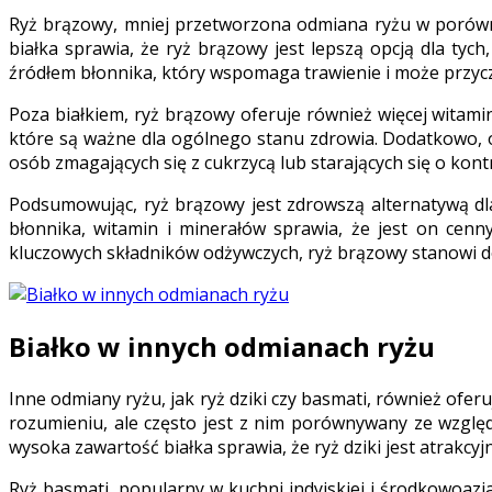
Ryż brązowy, mniej przetworzona odmiana ryżu w porówna
białka sprawia, że ryż brązowy jest lepszą opcją dla tyc
źródłem błonnika, który wspomaga trawienie i może przyczy
Poza białkiem, ryż brązowy oferuje również więcej witamin
które są ważne dla ogólnego stanu zdrowia. Dodatkowo,
osób zmagających się z cukrzycą lub starających się o kont
Podsumowując, ryż brązowy jest zdrowszą alternatywą dla 
błonnika, witamin i minerałów sprawia, że jest on cenny
kluczowych składników odżywczych, ryż brązowy stanowi 
Białko w innych odmianach ryżu
Inne odmiany ryżu, jak ryż dziki czy basmati, również oferu
rozumieniu, ale często jest z nim porównywany ze wzglę
wysoka zawartość białka sprawia, że ryż dziki jest atrakc
Ryż basmati, popularny w kuchni indyjskiej i środkowoazj