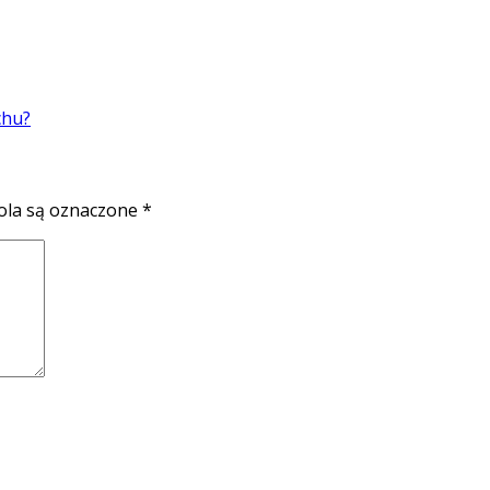
chu?
la są oznaczone
*