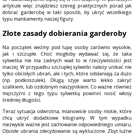
artykule więc znajdziesz szereg praktycznych porad jak
dobrać garderobę w taki sposób, by ukryć wszelkiego
typu mankamenty naszej figury.
Złote zasady dobierania garderoby
Na początek weźmy pod lupę osoby zarówno wysokie,
jak i szczupłe. Choć mogłoby wydawać się, że taka
sylwetka nie ma żadnych wad to w rzeczywistości jest
inaczej. W przypadku szczupłej sylwetki należy unikać nie
tylko obcisłych ubrań, ale i tych, które odsłaniają za dużo
(np. podkoszulek). Długą szyje warto lekko zakryć
szalikiem, lub ozdobnym naszyjnikiem. Co ważne również
mężczyźni z tego typu sylwetką powinni nosić włosy
średniej długości.
Teraz sytuacja odwrotna, mianowicie osoby niskie, które
chcą ukryć dodatkowe kilogramy. W tym wypadku
niezwykle ważne jest zachowanie odpowiedniego umiaru.
Obcisłe ubrania zdecydowanie są wykluczone. Zbyt luźne