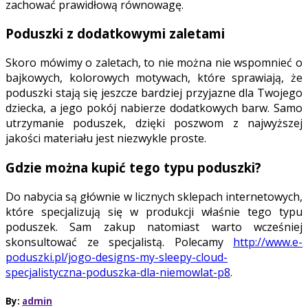
zachować prawidłową równowagę.
Poduszki z dodatkowymi zaletami
Skoro mówimy o zaletach, to nie można nie wspomnieć o
bajkowych, kolorowych motywach, które sprawiają, że
poduszki stają się jeszcze bardziej przyjazne dla Twojego
dziecka, a jego pokój nabierze dodatkowych barw. Samo
utrzymanie poduszek, dzięki poszwom z najwyższej
jakości materiału jest niezwykle proste.
Gdzie można kupić tego typu poduszki?
Do nabycia są głównie w licznych sklepach internetowych,
które specjalizują się w produkcji właśnie tego typu
poduszek. Sam zakup natomiast warto wcześniej
skonsultować ze specjalistą. Polecamy
http://www.e-
poduszki.pl/jogo-designs-my-sleepy-cloud-
specjalistyczna-poduszka-dla-niemowlat-p8
.
By:
admin