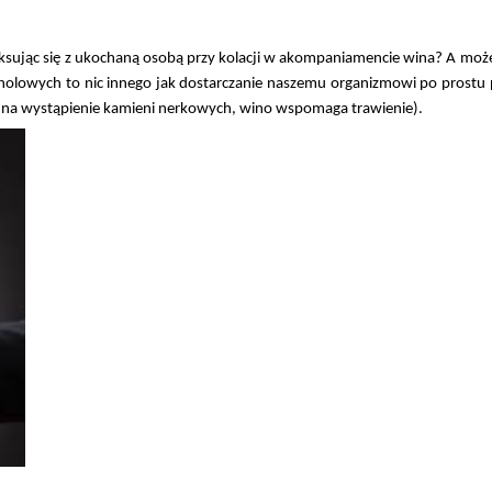
ksując się z ukochaną osobą przy kolacji w akompaniamencie wina? A może s
oholowych to nic innego jak dostarczanie naszemu organizmowi po prostu p
sa na wystąpienie kamieni nerkowych, wino wspomaga trawienie).