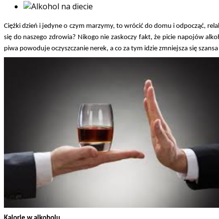
Ciężki dzień i jedyne o czym marzymy, to wrócić do domu i odpocząć, rela
się do naszego zdrowia? Nikogo nie zaskoczy fakt, że picie napojów alk
piwa powoduje oczyszczanie nerek, a co za tym idzie zmniejsza się szan
Kalorie w alkoholu