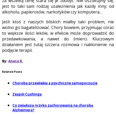
za wszelką cenę stara się je zdobyć. Nie oszukujmy się,
jest to taki sam rodzaj uzależnienia jak każdy inny; od
alkoholu, papierosów, narkotyków czy komputera…
Jeśli ktoś z naszych bliskich miałby taki problem, nie
wolno go bagatelizować. Chory bowiem, przyjmując coraz
to większe ilości leków, w efekcie może doprowadzić do
przedawkowania, a nawet do śmierci. Kluczowym
działaniem jest tutaj szczera rozmowa i nakłonienie na
podjęcie terapii.
By:
Aneta R.
Related Posts
Choroba przewlekła a psychiczne samopoczucie
Zespół Cushinga
Co zwiększa ryzyko zachorowania na chorobę
Alzheimera?