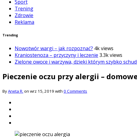
Sport
Trening
Zdrowie
Reklama
Trending
Nowotwór wargi – jak rozpoznać?
4k views
Kraniostenoza – przyczyny i leczenie
3.3k views
Zielone owoce i warzywa, dzięki którym szybko schud
Pieczenie oczu przy alergii – domow
By
Aneta R.
on wrz 15, 2019 with
0 Comments