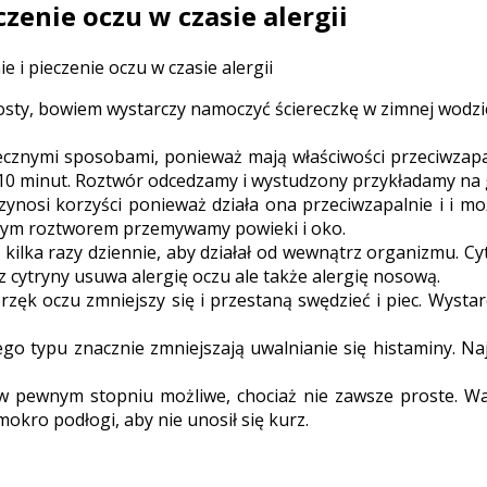
enie oczu w czasie alergii
 i pieczenie oczu w czasie alergii
osty, bowiem wystarczy namoczyć ściereczkę w zimnej wodzie
cznymi sposobami, ponieważ mają właściwości przeciwzapa
 10 minut. Roztwór odcedzamy i wystudzony przykładamy na 
ynosi korzyści ponieważ działa ona przeciwzapalnie i i m
Tym roztworem przemywamy powieki i oko.
go kilka razy dziennie, aby działał od wewnątrz organizmu.
 cytryny usuwa alergię oczu ale także alergię nosową.
rzęk oczu zmniejszy się i przestaną swędzieć i piec. Wyst
go typu znacznie zmniejszają uwalnianie się histaminy. Na
o w pewnym stopniu możliwe, chociaż nie zawsze proste. Wa
okro podłogi, aby nie unosił się kurz.