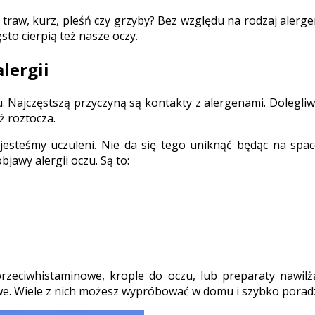
 traw, kurz, pleśń czy grzyby? Bez względu na rodzaj alerge
sto cierpią też nasze oczy.
lergii
czu. Najczęstszą przyczyną są kontakty z alergenami. Doleg
ż roztocza.
jesteśmy uczuleni. Nie da się tego uniknąć będąc na spa
jawy alergii oczu. Są to:
i przeciwhistaminowe, krople do oczu, lub preparaty nawilż
we. Wiele z nich możesz wypróbować w domu i szybko porad