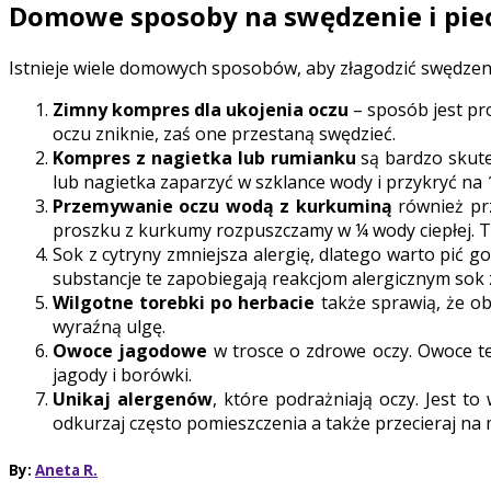
Domowe sposoby na swędzenie i piecz
Istnieje wiele domowych sposobów, aby złagodzić swędzenie
Zimny kompres dla ukojenia oczu
– sposób jest pr
oczu zniknie, zaś one przestaną swędzieć.
Kompres z nagietka lub rumianku
są bardzo skute
lub nagietka zaparzyć w szklance wody i przykryć na
Przemywanie oczu wodą z kurkuminą
również prz
proszku z kurkumy rozpuszczamy w ¼ wody ciepłej. 
Sok z cytryny zmniejsza alergię, dlatego warto pić 
substancje te zapobiegają reakcjom alergicznym sok z
Wilgotne torebki po herbacie
także sprawią, że ob
wyraźną ulgę.
Owoce jagodowe
w trosce o zdrowe oczy. Owoce te
jagody i borówki.
Unikaj alergenów
, które podrażniają oczy. Jest t
odkurzaj często pomieszczenia a także przecieraj na m
By:
Aneta R.