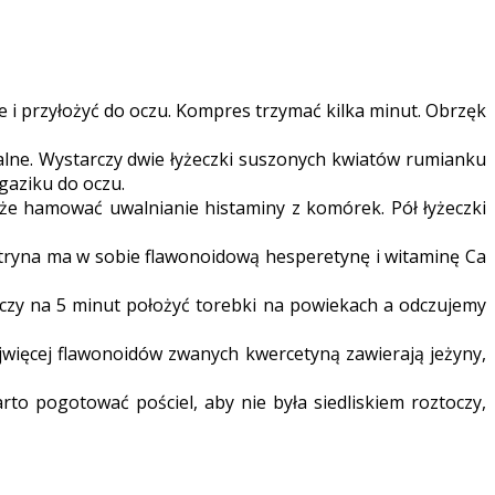
 i przyłożyć do oczu. Kompres trzymać kilka minut. Obrzęk
lne. Wystarczy dwie łyżeczki suszonych kwiatów rumianku
gaziku do oczu.
oże hamować uwalnianie histaminy z komórek. Pół łyżeczki
 Cytryna ma w sobie flawonoidową hesperetynę i witaminę Ca
arczy na 5 minut położyć torebki na powiekach a odczujemy
jwięcej flawonoidów zwanych kwercetyną zawierają jeżyny,
rto pogotować pościel, aby nie była siedliskiem roztoczy,