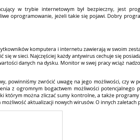
jący w trybie internetowym był bezpieczny, jest pro
iwe oprogramowanie, jeżeli takie się pojawi. Dobry progra
ytkowników komputera i internetu zawierają w swoim zesta
ć się w sieci. Najczęściej każdy antywirus cechuje się posi
tości danych na dysku. Monitor w swej pracy wciąż nadzoruje
wy, powinniśmy zwrócić uwagę na jego możliwości, czy w p
ienia z ogromnym bogactwem możliwości potencjalnego 
ęki którym można zliczać sumy kontrolne, a także programy
 możliwość aktualizacji nowych wirusów. O innych zaletach