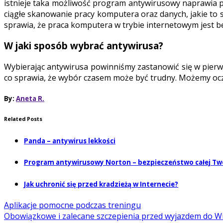
istnieje taka możliwość program antywirusowy naprawia pl
ciągłe skanowanie pracy komputera oraz danych, jakie to
sprawia, że praca komputera w trybie internetowym jest b
W jaki sposób wybrać antywirusa?
Wybierając antywirusa powinniśmy zastanowić się w pierws
co sprawia, że wybór czasem może być trudny. Możemy oczy
By:
Aneta R.
Related Posts
Panda – antywirus lekkości
Program antywirusowy Norton – bezpieczeństwo całej Two
Jak uchronić się przed kradzieżą w Internecie?
Aplikacje pomocne podczas treningu
Obowiązkowe i zalecane szczepienia przed wyjazdem do 