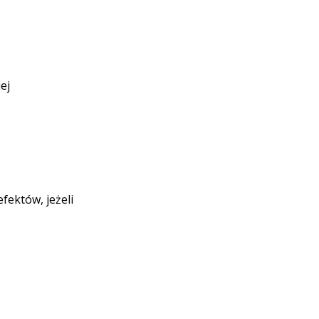
ej
ektów, jeżeli