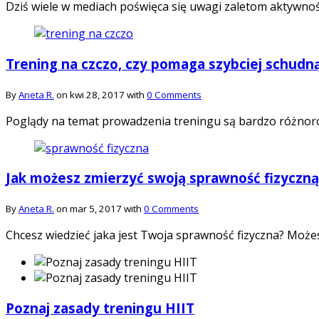
Dziś wiele w mediach poświęca się uwagi zaletom aktywnośc
Trening na czczo, czy pomaga szybciej schudn
By
Aneta R.
on kwi 28, 2017 with
0 Comments
Poglądy na temat prowadzenia treningu są bardzo różnor
Jak możesz zmierzyć swoją sprawność fizyczną
By
Aneta R.
on mar 5, 2017 with
0 Comments
Chcesz wiedzieć jaka jest Twoja sprawność fizyczna? Może
Poznaj zasady treningu HIIT