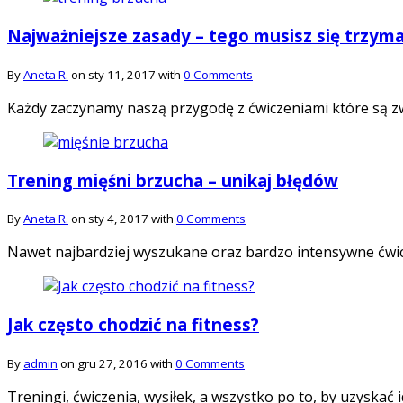
Najważniejsze zasady – tego musisz się trzyma
By
Aneta R.
on sty 11, 2017 with
0 Comments
Każdy zaczynamy naszą przygodę z ćwiczeniami które są z
Trening mięśni brzucha – unikaj błędów
By
Aneta R.
on sty 4, 2017 with
0 Comments
Nawet najbardziej wyszukane oraz bardzo intensywne ćwic
Jak często chodzić na fitness?
By
admin
on gru 27, 2016 with
0 Comments
Treningi, ćwiczenia, wysiłek, a wszystko po to, by uzyskać 