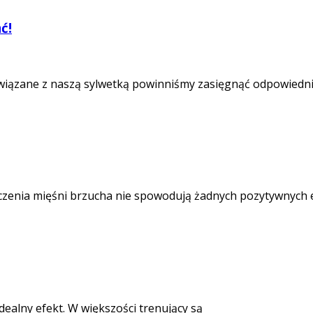
ć!
wiązane z naszą sylwetką powinniśmy zasięgnąć odpowiedni
zenia mięśni brzucha nie spowodują żadnych pozytywnych ef
idealny efekt. W większości trenujący są