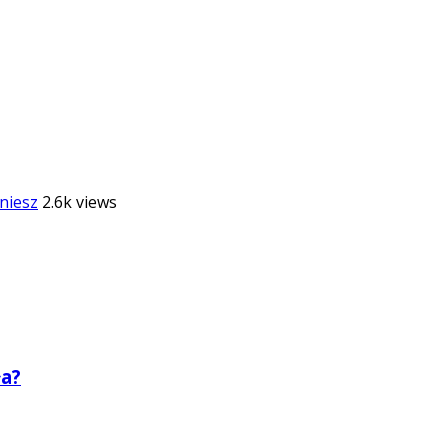
niesz
2.6k views
ła?