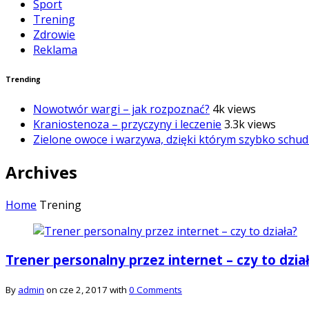
Sport
Trening
Zdrowie
Reklama
Trending
Nowotwór wargi – jak rozpoznać?
4k views
Kraniostenoza – przyczyny i leczenie
3.3k views
Zielone owoce i warzywa, dzięki którym szybko schud
Archives
Home
Trening
Trener personalny przez internet – czy to dzia
By
admin
on cze 2, 2017 with
0 Comments